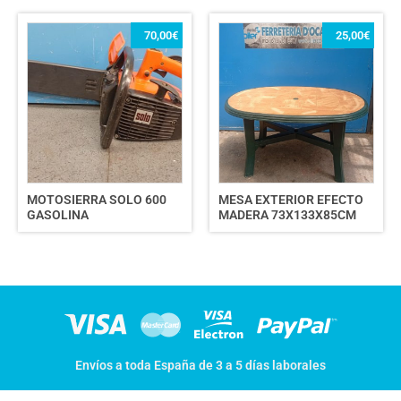
70,00
€
25,00
€
MOTOSIERRA SOLO 600
MESA EXTERIOR EFECTO
GASOLINA
MADERA 73X133X85CM
Envíos a toda España de 3 a 5 días laborales