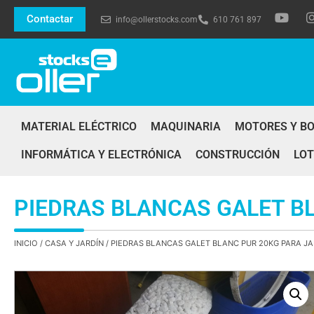
Contactar
info@ollerstocks.com
610 761 897
MATERIAL ELÉCTRICO
MAQUINARIA
MOTORES Y B
INFORMÁTICA Y ELECTRÓNICA
CONSTRUCCIÓN
LOT
PIEDRAS BLANCAS GALET B
INICIO
/
CASA Y JARDÍN
/ PIEDRAS BLANCAS GALET BLANC PUR 20KG PARA JA