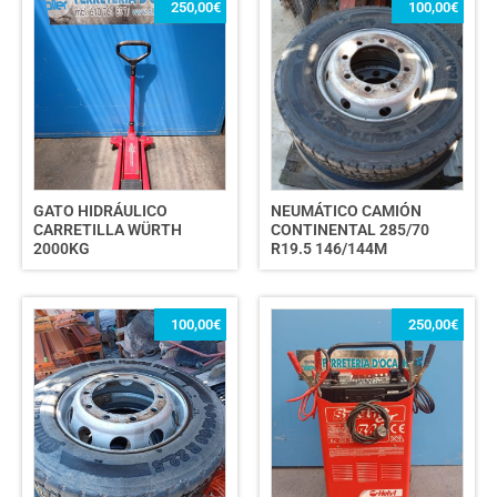
250,00
€
100,00
€
GATO HIDRÁULICO
NEUMÁTICO CAMIÓN
CARRETILLA WÜRTH
CONTINENTAL 285/70
2000KG
R19.5 146/144M
100,00
€
250,00
€