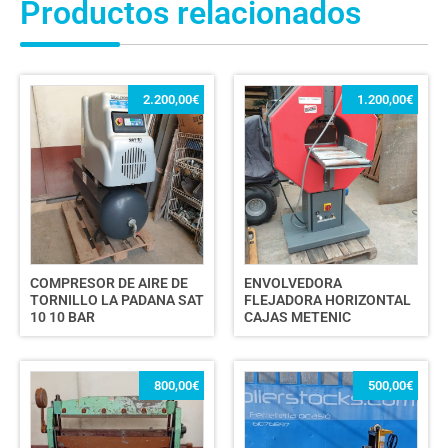
Productos relacionados
2.200,00
€
1.200,00
€
COMPRESOR DE AIRE DE
ENVOLVEDORA
TORNILLO LA PADANA SAT
FLEJADORA HORIZONTAL
10 10 BAR
CAJAS METENIC
800,00
€
500,00
€