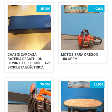
45,00
€
140,00
€
CHASIS CARCASA
MOTOSIERRA OREGON
BATERÍA DECATHLON
150 OPEM
BTWIN B’EBIKE CON LLAVE
BICICLETA ELÉCTRICA
70,00
€
25,00
€