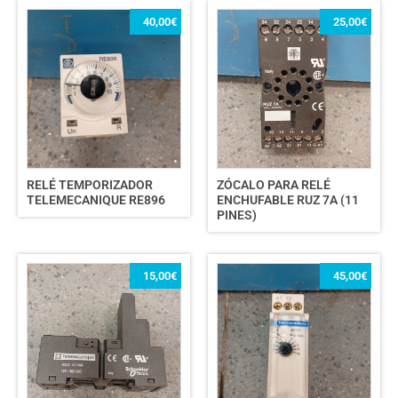
40,00
€
25,00
€
RELÉ TEMPORIZADOR
ZÓCALO PARA RELÉ
TELEMECANIQUE RE896
ENCHUFABLE RUZ 7A (11
PINES)
15,00
€
45,00
€