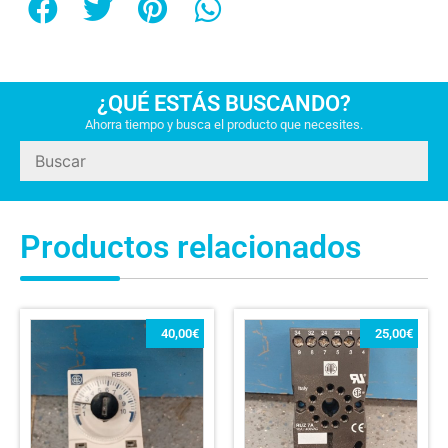
¿QUÉ ESTÁS BUSCANDO?
Ahorra tiempo y busca el producto que necesites.
Productos relacionados
40,00
€
25,00
€