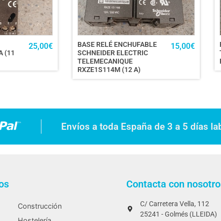
BASE RELÉ ENCHUFABLE
25,00
€
15,00
€
 (11
SCHNEIDER ELECTRIC
TELEMECANIQUE
RXZE1S114M (12 A)
Envíos a toda España de 3 a 5 días la
os
Contacta con nosotro
C/ Carretera Vella, 112
Construcción
25241 - Golmés (LLEIDA)
Hostelería