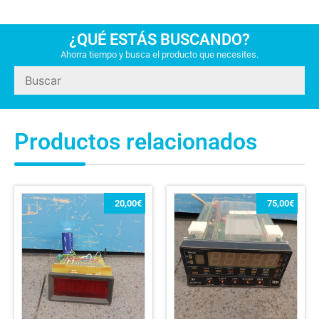
¿QUÉ ESTÁS BUSCANDO?
Ahorra tiempo y busca el producto que necesites.
Productos relacionados
20,00
€
75,00
€