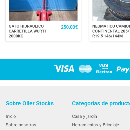
GATO HIDRÁULICO
NEUMÁTICO CAMIÓ
250,00
€
CARRETILLA WÜRTH
CONTINENTAL 285/
2000KG
R19.5 146/144M
Sobre Oller Stocks
Categorías de product
Inicio
Casa y jardín
Sobre nosotros
Herramientas y Bricolaje