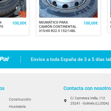
N
NEUMÁTICO PARA
100,00
€
100,00
€
70
CAMIÓN CONTINENTAL
315/60 R22.5 152/148L
Envíos a toda España de 3 a 5 días la
os
Contacta con nosotro
C/ Carretera Vella, 112
Construcción
25241 - Golmés (LLEIDA)
Hostelería