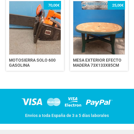
70,00
€
25,00
€
MOTOSIERRA SOLO 600
MESA EXTERIOR EFECTO
GASOLINA
MADERA 73X133X85CM
Envíos a toda España de 3 a 5 días laborales