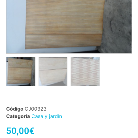
Código
CJ00323
Categoría
Casa y jardín
50,00
€