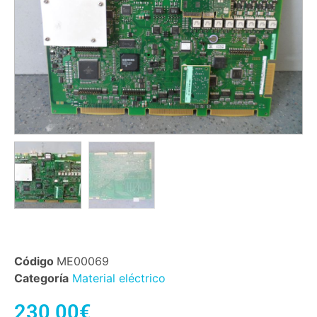
Código
ME00069
Categoría
Material eléctrico
230,00
€