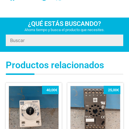
¿QUÉ ESTÁS BUSCANDO?
Ahorra tiempo y busca el producto que necesites.
Productos relacionados
40,00
€
25,00
€