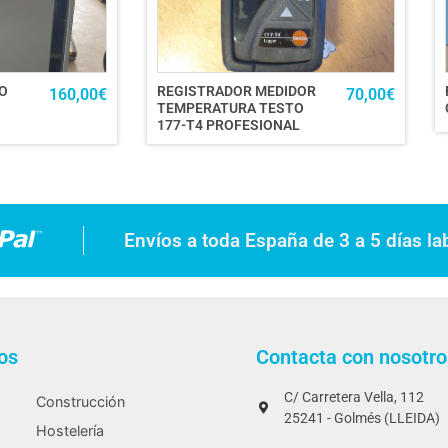
O
REGISTRADOR MEDIDOR
160,00
€
70,00
€
TEMPERATURA TESTO
177-T4 PROFESIONAL
Envíos a toda España de 3 a 5 días la
os
Contacta con nosotro
C/ Carretera Vella, 112
Construcción
25241 - Golmés (LLEIDA)
Hostelería