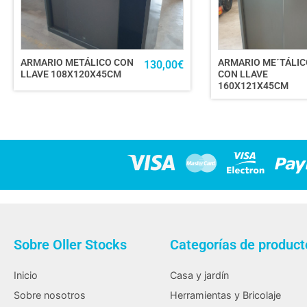
ARMARIO METÁLICO CON
ARMARIO ME´TÁLIC
130,00
€
LLAVE 108X120X45CM
CON LLAVE
160X121X45CM
Sobre Oller Stocks
Categorías de product
Inicio
Casa y jardín
Sobre nosotros
Herramientas y Bricolaje