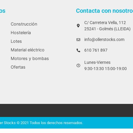
os
Contacta con nosotro
C/ Carretera Vella, 112
Construcción
25241 - Golmés (LLEIDA)
Hostelería
info@ollerstocks.com
Lotes
Material eléctrico
610 761 897
Motores y bombas
Lunes-Viernes
Ofertas
9:30-13:30 15:00-19:00
ler Stocks © 2021 Todos los derechos reservados.