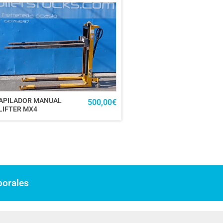
APILADOR MANUAL
500,00
€
LIFTER MX4
borales