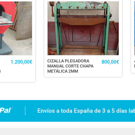
CIZALLA PLEGADORA
1.200,00
€
800,00
€
MANUAL CORTE CHAPA
S
METÁLICA 2MM
Envíos a toda España de 3 a 5 días la