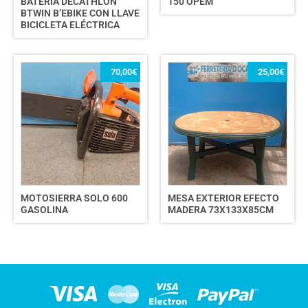
BATERÍA DECATHLON
150 OPEM
BTWIN B’EBIKE CON LLAVE
BICICLETA ELÉCTRICA
70,00
€
25,00
€
MOTOSIERRA SOLO 600
MESA EXTERIOR EFECTO
GASOLINA
MADERA 73X133X85CM