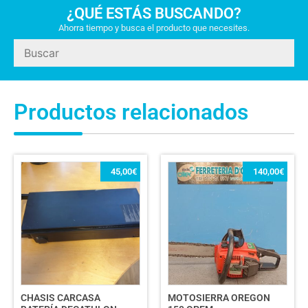
¿QUÉ ESTÁS BUSCANDO?
Ahorra tiempo y busca el producto que necesites.
Productos relacionados
45,00
€
140,00
€
CHASIS CARCASA
MOTOSIERRA OREGON