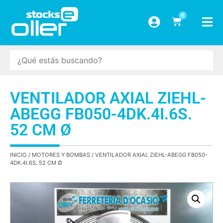
0
VENTILADOR AXIAL ZIEHL-
ABEGG FB050-4DK.4I.6S.
52 CM Ø
INICIO
/
MOTORES Y BOMBAS
/ VENTILADOR AXIAL ZIEHL-ABEGG FB050-
4DK.4I.6S. 52 CM Ø