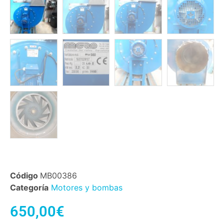
Código
MB00386
Categoría
Motores y bombas
650,00
€