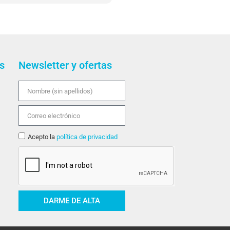
rado de muy mal gusto,
uenta que he ido
e.
e antes de ir pedir
al detalle.
s
Newsletter y ofertas
recios que he visto, la
s productos no estan a la
Acepto la
política de privacidad
DARME DE ALTA