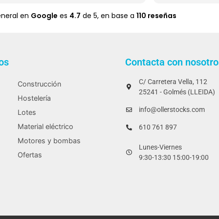
havia.
eneral en
Google
es
4.7
de 5,
en base a
110 reseñas
Lo he encont
teniendo en c
expresament
Recomiendo qu
fotos y videos 
os
Contacta con nosotro
Que para los p
C/ Carretera Vella, 112
calidad de lo
Construcción
25241 - Golmés (LLEIDA)
altura.
Hostelería
info@ollerstocks.com
Lotes
Material eléctrico
610 761 897
Motores y bombas
Lunes-Viernes
Ofertas
9:30-13:30 15:00-19:00