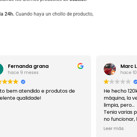
da 24h.
Cuando haya un chollo de producto,
Fernanda grana
Marc 
hace 9 meses
hace 1
to bem atendido e produtos de
He hecho 120k
elente qualidade!
màquina, la 
limpia, pero...
Tenia varias p
no funcionar,
provarla y me
Leer más
una máquina u