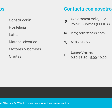
os
Contacta con nosotro
C/ Carretera Vella, 112
Construcción
25241 - Golmés (LLEIDA)
Hostelería
info@ollerstocks.com
Lotes
Material eléctrico
610 761 897
Motores y bombas
Lunes-Viernes
Ofertas
9:30-13:30 15:00-19:00
ler Stocks © 2021 Todos los derechos reservados.