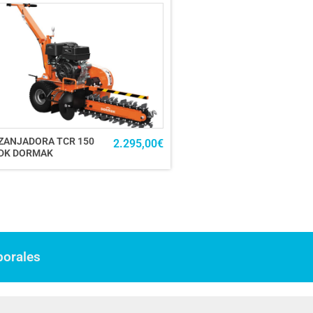
ZANJADORA TCR 150
2.295,00
€
DK DORMAK
borales