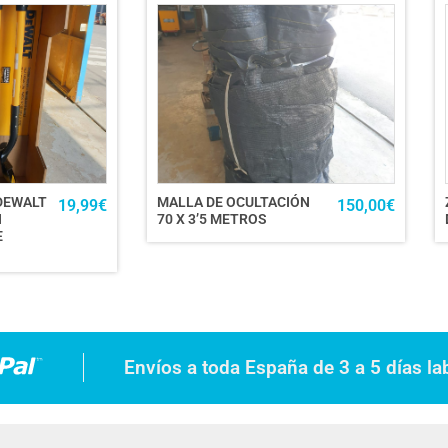
DEWALT
MALLA DE OCULTACIÓN
19,99
€
150,00
€
N
70 X 3’5 METROS
E
Envíos a toda España de 3 a 5 días la