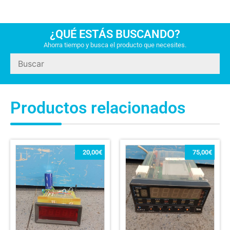
¿QUÉ ESTÁS BUSCANDO?
Ahorra tiempo y busca el producto que necesites.
Productos relacionados
20,00
€
75,00
€