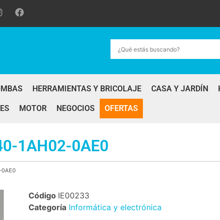
OMBAS
HERRAMIENTAS Y BRICOLAJE
CASA Y JARDÍN
ES
MOTOR
NEGOCIOS
OFERTAS
40-1AH02-0AE0
2-0AE0
Código
IE00233
Categoría
Informática y electrónica