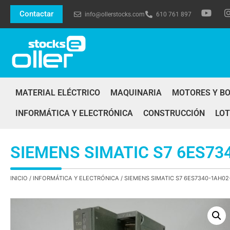
Contactar
info@ollerstocks.com
610 761 897
MATERIAL ELÉCTRICO
MAQUINARIA
MOTORES Y B
INFORMÁTICA Y ELECTRÓNICA
CONSTRUCCIÓN
LOT
SIEMENS SIMATIC S7 6ES73
INICIO
/
INFORMÁTICA Y ELECTRÓNICA
/ SIEMENS SIMATIC S7 6ES7340-1AH0