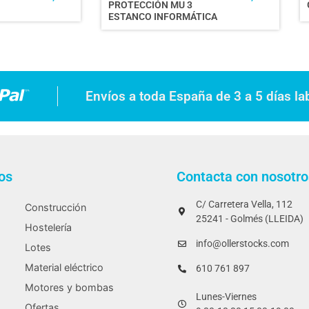
PROTECCIÓN MU 3
ESTANCO INFORMÁTICA
Envíos a toda España de 3 a 5 días la
os
Contacta con nosotro
C/ Carretera Vella, 112
Construcción
25241 - Golmés (LLEIDA)
Hostelería
info@ollerstocks.com
Lotes
Material eléctrico
610 761 897
Motores y bombas
Lunes-Viernes
Ofertas