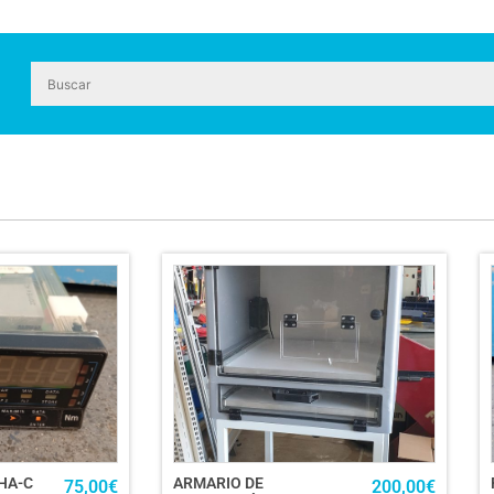
HA-C
ARMARIO DE
75,00
€
200,00
€