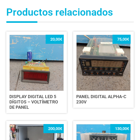
Productos relacionados
20,00
€
75,00
€
DISPLAY DIGITAL LED 5
PANEL DIGITAL ALPHA-C
DÍGITOS – VOLTÍMETRO
230V
DE PANEL
200,00
€
130,00
€