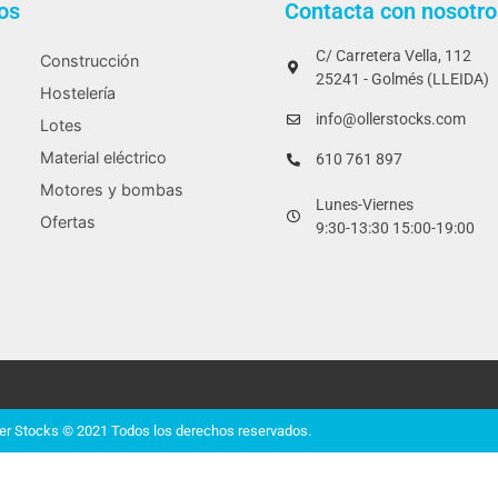
os
Contacta con nosotro
C/ Carretera Vella, 112
Construcción
25241 - Golmés (LLEIDA)
Hostelería
info@ollerstocks.com
Lotes
Material eléctrico
610 761 897
Motores y bombas
Lunes-Viernes
Ofertas
9:30-13:30 15:00-19:00
ler Stocks © 2021 Todos los derechos reservados.