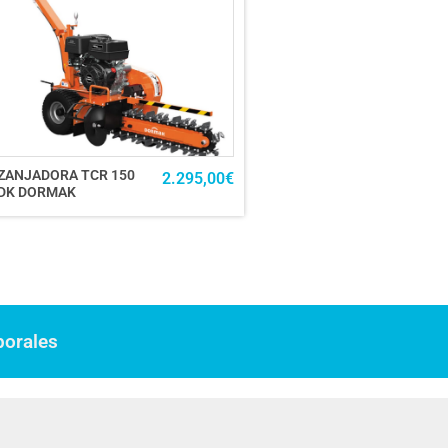
ZANJADORA TCR 150
2.295,00
€
DK DORMAK
borales