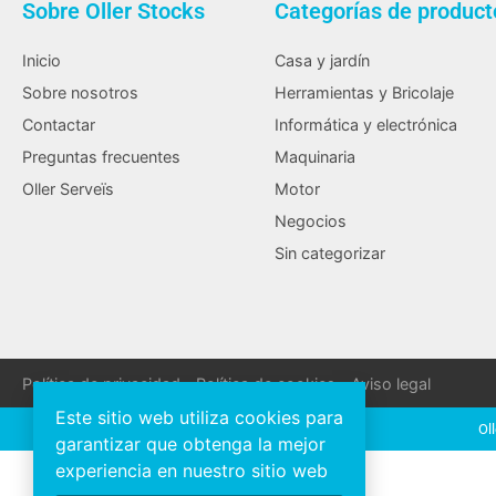
Sobre Oller Stocks
Categorías de product
Inicio
Casa y jardín
Sobre nosotros
Herramientas y Bricolaje
Contactar
Informática y electrónica
Preguntas frecuentes
Maquinaria
Oller Serveïs
Motor
Negocios
Sin categorizar
Política de privacidad
Política de cookies
Aviso legal
Este sitio web utiliza cookies para
Ol
garantizar que obtenga la mejor
experiencia en nuestro sitio web