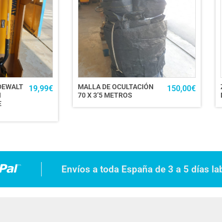
DEWALT
MALLA DE OCULTACIÓN
19,99
€
150,00
€
N
70 X 3’5 METROS
E
Envíos a toda España de 3 a 5 días la